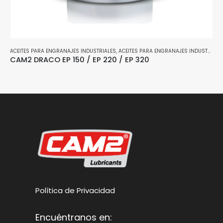
TÉTICO MULTIGRADO DIESEL
UBRICANTES MINERALES MULTIGRADO DIESEL
ACEITES PARA ENGRANAJES INDUSTRIALES
,
MINERÍA Y CONSTRUCCIÓN
,
LUBRICANTES MINERALES MULTIGRADO DIESE
,
ACEITES PARA ENGRANAJES INDUSTRIALES
,
PESQUERÍA
,
TRANSPORTE PESADO
CAM2 DRACO EP 150 / EP 220 / EP 320
Política de Privacidad
Encuéntranos en: